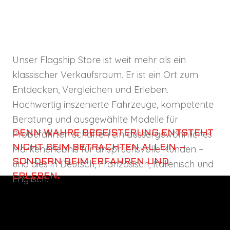
Unser Flagship Store ist weit mehr als ein
klassischer Verkaufsraum. Er ist ein Ort zum
Entdecken, Vergleichen und Erleben.
Hochwertig inszenierte Fahrzeuge, kompetente
Beratung und ausgewählte Modelle für
Probefahrten schaffen ein aussergewöhnliches
DENN WAHRE BEGEISTERUNG ENTSTEHT
Markenerlebnis für anspruchsvolle Kunden –
NICHT BEIM BETRACHTEN ALLEIN –
SONDERN BEIM ERFAHREN UND
und dies in Deutsch, Französisch, Italienisch und
ERLEBEN.
Englisch.