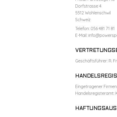
Dorfstrasse 4
5512 Wohlenschwil
Schweiz
Telefon: 056 481 71 81
E-Mail: info@powersp
VERTRETUNGSB
Geschäftsführer: R. Fr
HANDELSREGIS
Eingetragener Firmen
Handelsregisteramt:
HAFTUNGSAUS