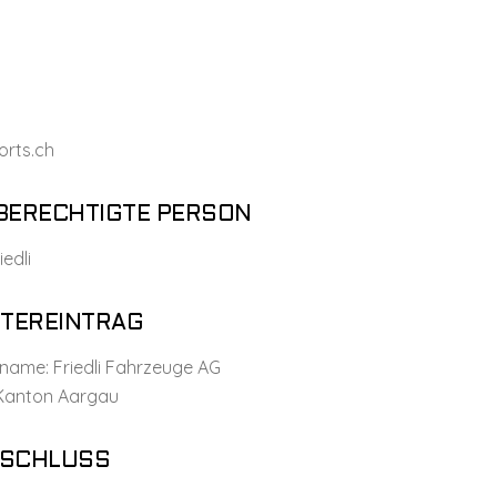
orts.ch
ERECHTIGTE PERSON
iedli
TEREINTRAG
name: Friedli Fahrzeuge AG
 Kanton Aargau
SCHLUSS