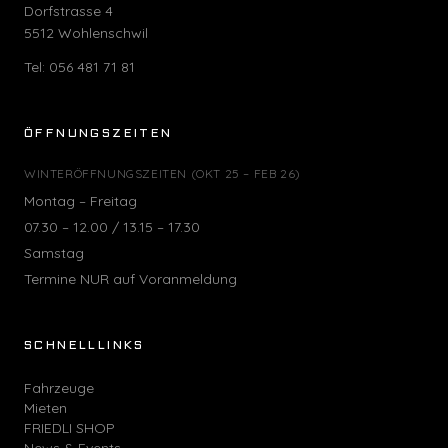
Dorfstrasse 4
5512 Wohlenschwil
Tel:
056 481 71 81
ÖFFNUNGSZEITEN
WINTERÖFFNUNGSZEITEN (OKT 25 – FEB 26)
Montag – Freitag
07.30 – 12.00 / 13.15 – 17.30
Samstag
Termine NUR auf Voranmeldung
SCHNELLLINKS
Fahrzeuge
Mieten
FRIEDLI SHOP