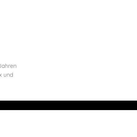
 Jahren
nx und
HMEN
FOLGEN SIE UNS