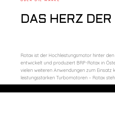
ÜBER DIE MARKE
DAS HERZ DER
Rotax ist der Hochleistungsmotor hinter de
entwickelt und produziert BRP-Rotax in Öst
vielen weiteren Anwendungen zum Einsatz
leistungsstarken Turbomotoren – Rotax steht 
ÖFFNUNGSZEI