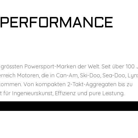
 PERFORMANCE
n grössten Powersport-Marken der Welt. Seit über 100
erreich Motoren, die in Can-Am, Ski-Doo, Sea-Doo, Ly
 kommen. Von kompakten 2-Takt-Aggregaten bis zu
für Ingenieurskunst, Effizienz und pure Leistung.
TEN
SCHNELLLINKS
UNTERNE